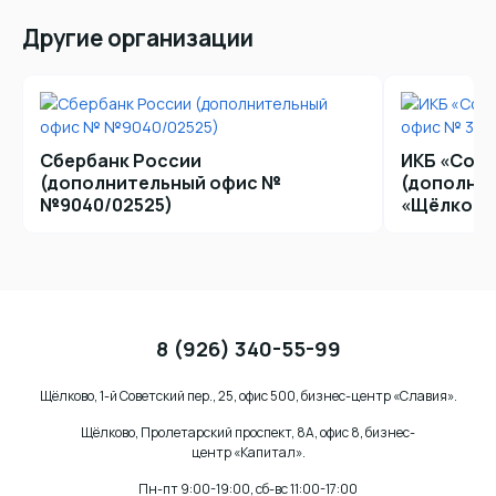
Другие организации
Сбербанк России
ИКБ «Сов
(дополнительный офис №
(дополни
№9040/02525)
«Щёлковс
Банк
«Открытие»
(дополнительный
офис
8 (926) 340-55-99
«Щёлково»)
АКБ
«Росбанк»
(дополнительное
Щёлково, 1-й Советский пер., 25, офис 500, бизнес-центр «Славия».
отделение
Щёлково, Пролетарский проспект, 8А, офис 8, бизнес-
«Щёлково»)
центр «Капитал».
Пн-пт 9:00-19:00, сб-вс 11:00-17:00