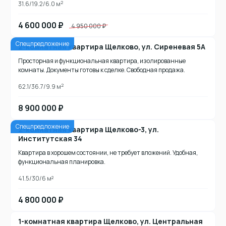
2
31.6/19.2/6.0 м
4 600 000 ₽
4 950 000 ₽
Спецпредложение
2-комнатная квартира Щелково, ул. Сиреневая 5А
Просторная и функциональная квартира, изолированные
комнаты. Документы готовы к сделке. Свободная продажа.
2
62.1/36.7/9.9 м
8 900 000 ₽
Спецпредложение
2-комнатная квартира Щелково-3, ул.
Институтская 34
Квартира в хорошем состоянии, не требует вложений. Удобная,
функциональная планировка.
41.5/30/6 м²
4 800 000 ₽
1-комнатная квартира Щелково, ул. Центральная