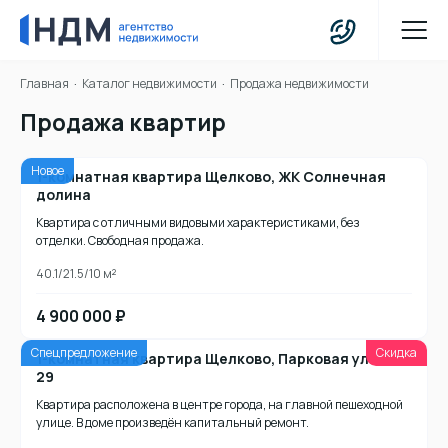
Главная
Каталог недвижимости
Продажа недвижимости
Продажа квартир
Новое
1-комнатная квартира Щелково, ЖК Солнечная
долина
Квартира с отличными видовыми характеристиками, без
отделки. Свободная продажа.
40.1/21.5/10 м²
4 900 000 ₽
Спецпредложение
Скидка
1-комнатная квартира Щелково, Парковая улица,
29
Квартира расположена в центре города, на главной пешеходной
улице. В доме произведён капитальный ремонт.