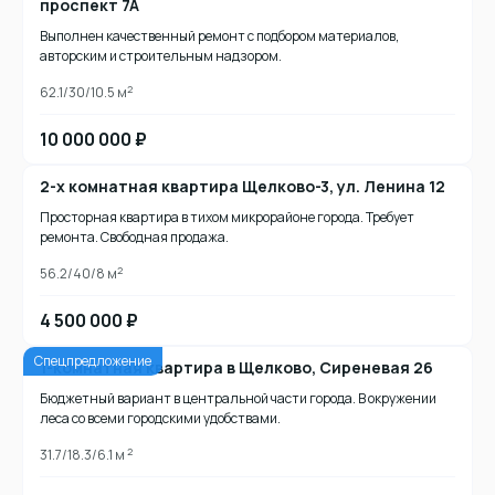
проспект 7А
Выполнен качественный ремонт с подбором материалов,
авторским и строительным надзором.
2
62.1/30/10.5 м
10 000 000 ₽
2-х комнатная квартира Щелково-3, ул. Ленина 12
Просторная квартира в тихом микрорайоне города. Требует
ремонта. Свободная продажа.
2
56.2/40/8 м
4 500 000 ₽
Спецпредложение
1-комнатная квартира в Щелково, Сиреневая 26
Бюджетный вариант в центральной части города. В окружении
леса со всеми городскими удобствами.
2
31.7/18.3/6.1 м