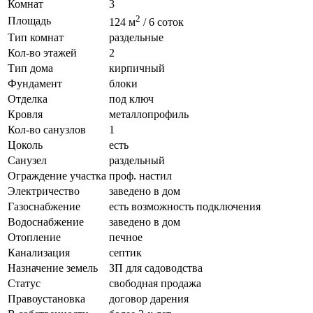
Комнат
3
2
Площадь
124 м
/ 6 соток
Тип комнат
раздельные
Кол-во этажей
2
Тип дома
кирпичный
Фундамент
блоки
Отделка
под ключ
Кровля
металлопрофиль
Кол-во санузлов
1
Цоколь
есть
Санузел
раздельный
Ограждение участка
проф. настил
Электричество
заведено в дом
Газоснабжение
есть возможность подключения
Водоснабжение
заведено в дом
Отопление
печное
Канализация
септик
Назначение земель
ЗП для садоводства
Статус
свободная продажа
Правоустановка
договор дарения