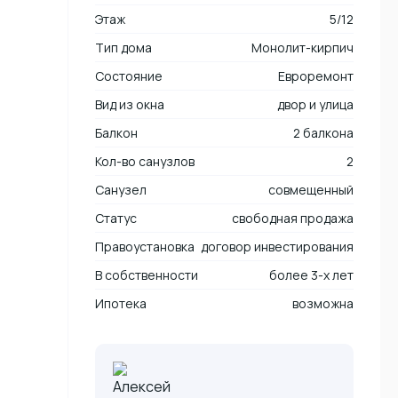
Этаж
5/12
Тип дома
Монолит-кирпич
Состояние
Евроремонт
Вид из окна
двор и улица
Балкон
2 балкона
Кол-во санузлов
2
Санузел
совмещенный
Статус
свободная продажа
Правоустановка
договор инвестирования
В собственности
более 3-х лет
Ипотека
возможна