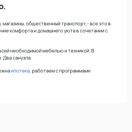
о.
магазины, общественный транспорт,- все это в
ение комфорта и домашнего уюта в сочетании с
 всей необходимой мебелью и техникой. В
. Два санузла.
можна
ипотека
, работаем с программами