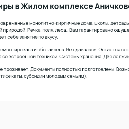
иры в Жилом комплексе Аничков
временные монолитно-кирпичные дома, школы, детсады, 
й природой. Речка, поля, леса… Вам гарантировано ощущ
ет себе занятие по вкусу.
ремонтирована и обставлена. Не сдавалась. Остается со
я со встроенной техникой. Системы хранения. Две лоджии
 не проживает. Документы полностью подготовлены. Воз
ртификаты, субсидии молодым семьям).