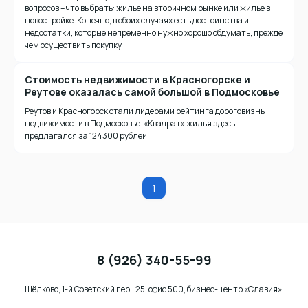
вопросов – что выбрать: жилье на вторичном рынке или жилье в
новостройке. Конечно, в обоих случаях есть достоинства и
недостатки, которые непременно нужно хорошо обдумать, прежде
чем осуществить покупку.
Стоимость недвижимости в Красногорске и
Реутове оказалась самой большой в Подмосковье
Реутов и Красногорск стали лидерами рейтинга дороговизны
недвижимости в Подмосковье. «Квадрат» жилья здесь
предлагался за 124300 рублей.
1
8 (926) 340-55-99
Щёлково, 1-й Советский пер., 25, офис 500, бизнес-центр «Славия».