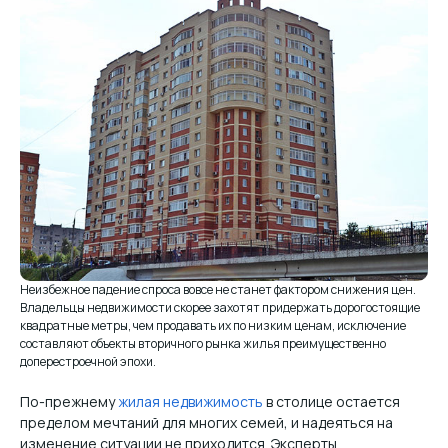
Неизбежное падение спроса вовсе не станет фактором снижения цен.
Владельцы недвижимости скорее захотят придержать дорогостоящие
квадратные метры, чем продавать их по низким ценам, исключение
составляют объекты вторичного рынка жилья преимущественно
доперестроечной эпохи.
По-прежнему
жилая недвижимость
в столице остается
пределом мечтаний для многих семей, и надеяться на
изменение ситуации не приходится. Эксперты