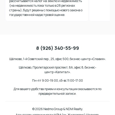
рассчитывается налог на землю и недвижимость
(на недвижимость пока только в 28 регионах
страны), будут решены с помощью нового закона о
государственной кадастровой оценке.
Как
сделать
временную
регистрацию?
8 (926) 340-55-99
Необходимые
документы
и
Щёлково, 1-й Советский пер., 25, офис 500, бизнес-центр «Славия».
юридические
Щёлково, Пролетарский проспект, 8А, офис 8, бизнес-
аспекты
Как
центр «Капитал».
убедиться
в
Пн-пт 9:00-19:00, сб-вс 11:00-17:00
надежности
Для вашего удобства прием и консультации оказываются по
риэлторской
предварительной записи.
фирмы?
© 2026 Nedmo Group & NDM Realty.
Агентство недвижимости НДМ (ex. Жилсервис) Щелково.