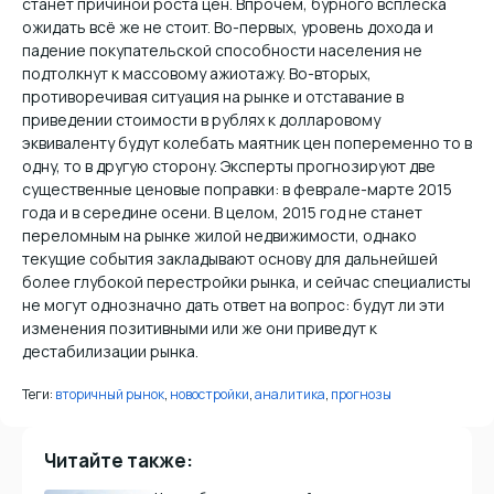
станет причиной роста цен. Впрочем, бурного всплеска
ожидать всё же не стоит. Во-первых, уровень дохода и
падение покупательской способности населения не
подтолкнут к массовому ажиотажу. Во-вторых,
противоречивая ситуация на рынке и отставание в
приведении стоимости в рублях к долларовому
эквиваленту будут колебать маятник цен попеременно то в
одну, то в другую сторону. Эксперты прогнозируют две
существенные ценовые поправки: в феврале-марте 2015
года и в середине осени. В целом, 2015 год не станет
переломным на рынке жилой недвижимости, однако
текущие события закладывают основу для дальнейшей
более глубокой перестройки рынка, и сейчас специалисты
не могут однозначно дать ответ на вопрос: будут ли эти
изменения позитивными или же они приведут к
дестабилизации рынка.
Теги:
вторичный рынок
,
новостройки
,
аналитика
,
прогнозы
Читайте также: