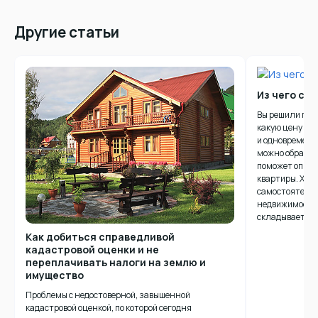
Другие статьи
Из чего ск
Вы решили прод
какую цену на
и одновременн
можно обратит
поможет опред
квартиры. Хот
самостоятельн
недвижимости, 
складывается.
Как добиться справедливой
кадастровой оценки и не
переплачивать налоги на землю и
имущество
Проблемы с недостоверной, завышенной
кадастровой оценкой, по которой сегодня